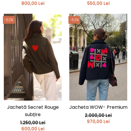
800,00 Lei
550,00 Lei
-52%
-52%
Jachetă Secret Rouge
Jacheta WOW- Premium
subțire
2.000,00 Lei
970,00 Lei
1.250,00 Lei
600,00 Lei