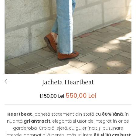
Jacheta Heartbeat
550,00 Lei
1.150,00 Lei
Heartbeat
, jachetă statement din stofă cu
80% lână
, în
nuanță
gri antracit
, elegantă și ușor de integrat în orice
garderobă. Croială lejeră, cu guler înalt și buzunare
laterale, compatibilă pentru măsuri între
80 și 110 cm bust