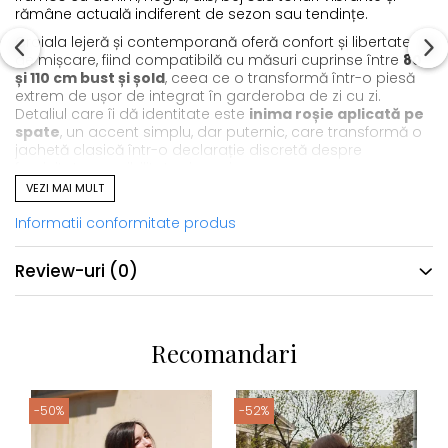
rămâne actuală indiferent de sezon sau tendințe.
Croiala lejeră și contemporană oferă confort și libertate
de mișcare, fiind compatibilă cu măsuri cuprinse între
80
și 110 cm bust și șold
, ceea ce o transformă într-o piesă
extrem de ușor de integrat în garderoba de zi cu zi.
Detaliul care îi dă identitate este
inima roșie aplicată pe
spate
, un accent simplu, dar puternic, care transformă o
jachetă clasică într-o declarație discretă despre
feminitate, sensibilitate și curaj.
VEZI MAI MULT
Heartbeat
nu este doar o jachetă. Este genul de piesă pe
care o păstrezi ani la rând și pe care o alegi instinctiv ori
Informatii conformitate produs
de câte ori vrei să te simți confortabil, elegant și autentic.
Review-uri
(0)
Recomandari
-50%
-52%