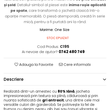
și șold
. Detaliul-simbol al piesei este
inima roșie aplicată
pe spate
, care transformă o jachetă clasică într-o
apariție memorabilă. O piesă atemporală, creată în serie
mică, pentru a fi purtată ani la rând.
Marime
:
One Size
STOC EPUIZAT
Cod Produs:
C195
Ai nevoie de ajutor?
0742 480 749
Adauga la Favorite
Cere informatii
Descriere
Realizată dintr-un amestec cu
80% lână
, jacheta
impresionează prin textura sa plină, călduroasă și prin
nuanța sofisticată de
gri antracit
, una dintre cele mai
versatile culori din garderobă. Se potrivește la fel de
frumos cu denim, negru, alb, bej sau tonuri vibrante și