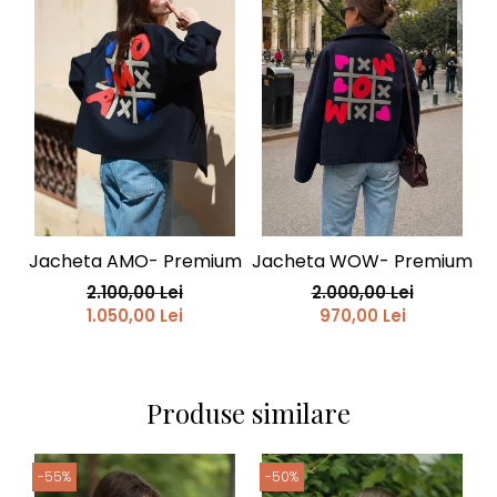
Jacheta AMO- Premium
Jacheta WOW- Premium
J
2.100,00 Lei
2.000,00 Lei
1.050,00 Lei
970,00 Lei
Produse similare
-55%
-50%