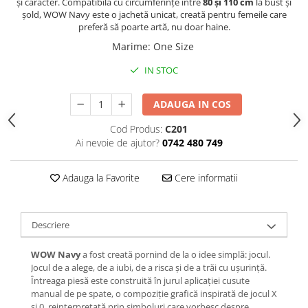
și caracter. Compatibilă cu circumferințe între
80 și 110 cm
la bust și
șold, WOW Navy este o jachetă unicat, creată pentru femeile care
preferă să poarte artă, nu doar haine.
Marime
:
One Size
IN STOC
ADAUGA IN COS
Cod Produs:
C201
Ai nevoie de ajutor?
0742 480 749
Adauga la Favorite
Cere informatii
Descriere
WOW Navy
a fost creată pornind de la o idee simplă: jocul.
Jocul de a alege, de a iubi, de a risca și de a trăi cu ușurință.
Întreaga piesă este construită în jurul aplicației cusute
manual de pe spate, o compoziție grafică inspirată de jocul X
și 0, reinterpretată prin simboluri care vorbesc despre