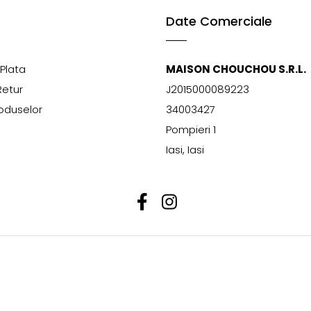
Date Comerciale
Plata
MAISON CHOUCHOU S.R.L.
Retur
J2015000089223
oduselor
34003427
Pompieri 1
Iasi, Iasi