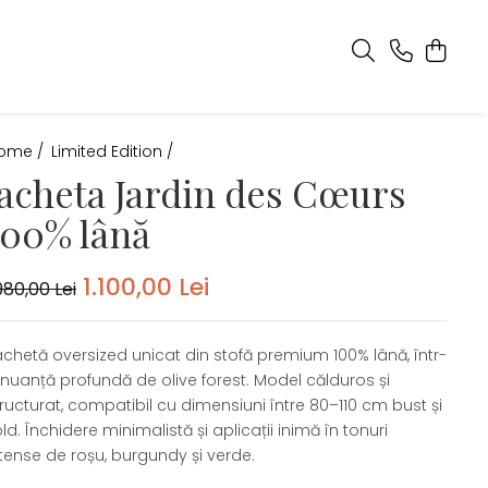
ome /
Limited Edition /
Jacheta Jardin des Cœurs
100% lână
1.100,00 Lei
980,00 Lei
achetă oversized unicat din stofă premium 100% lână, într-
 nuanță profundă de olive forest. Model călduros și
ructurat, compatibil cu dimensiuni între 80–110 cm bust și
ld. Închidere minimalistă și aplicații inimă în tonuri
ntense de roșu, burgundy și verde.