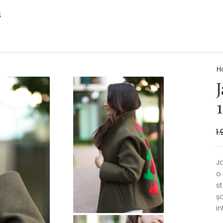
S
H
1.
J
o
st
șo
i