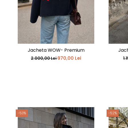
Jacheta WOW- Premium
Jac
970,00 Lei
2.000,00 Lei
1.
-53%
-52%