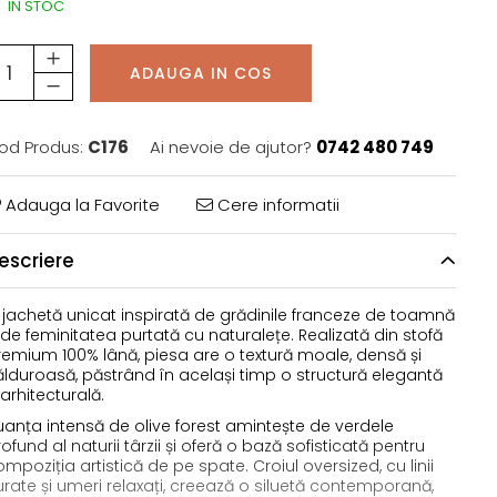
IN STOC
ADAUGA IN COS
od Produs:
C176
Ai nevoie de ajutor?
0742 480 749
Adauga la Favorite
Cere informatii
escriere
 jachetă unicat inspirată de grădinile franceze de toamnă
 de feminitatea purtată cu naturalețe. Realizată din stofă
remium 100% lână, piesa are o textură moale, densă și
ălduroasă, păstrând în același timp o structură elegantă
 arhitecturală.
uanța intensă de olive forest amintește de verdele
ofund al naturii târzii și oferă o bază sofisticată pentru
mpoziția artistică de pe spate. Croiul oversized, cu linii
urate și umeri relaxați, creează o siluetă contemporană,