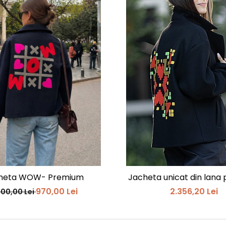
heta WOW- Premium
Jacheta unicat din lana
970,00 Lei
2.356,20 Lei
000,00 Lei