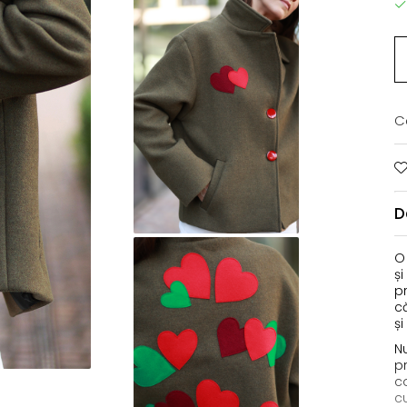
C
D
O
și
p
c
și
N
pr
co
c