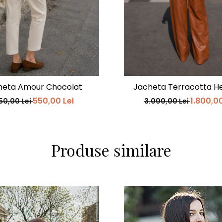
heta Amour Chocolat
Jacheta Terracotta He
550,00 Lei
1.800,00
150,00 Lei
3.000,00 Lei
Produse similare