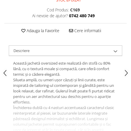
STOC EPUIZAT
Cod Produs:
C169
Ai nevoie de ajutor?
0742 480 749
Adauga la Favorite
Cere informatii
Descriere
Această jachetă oversized este realizată din stofă cu 80%
lână, cu o textură moale și compactă, care oferă confort
termic și o cădere elegantă.
Silueta amplă, cu umeri ușor căzuți și linii curate, este
inspirată de tailoring-ul contemporan și gândită pentru un
look relaxat, dar rafinat. Gulerul înalt poate fi purtat ridicat
pentru un aer architectural sau deschis pentru o apariție
effortless.
Închiderea dublă cu 4 nasturi accentuează caracterul clasic
reinterpretat al piesei, iar buzunarele laterale integrate
păstrează designul minimalist și echilibrat. Lungimea și
volumul jachetei permit suprapuneri confortabile și o fac
ușor de integrat atât în ținute casual, cât și în apariții