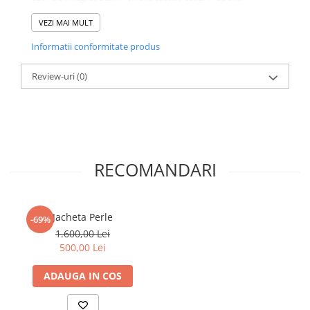
elegante de zi. Nuanța intensă de verde smarald adaugă
personalitate și lumină garderobei de sezon, transformând
VEZI MAI MULT
jacheta într-o piesă statement, purtabilă ani la rând.
Informatii conformitate produs
Review-uri
(0)
RECOMANDARI
Jacheta Perle
-69%
1.600,00 Lei
500,00 Lei
ADAUGA IN COS