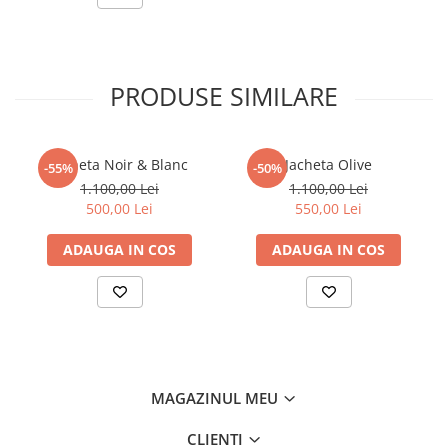
PRODUSE SIMILARE
Jacheta Noir & Blanc
Jacheta Olive
-55%
-50%
1.100,00 Lei
1.100,00 Lei
500,00 Lei
550,00 Lei
ADAUGA IN COS
ADAUGA IN COS
MAGAZINUL MEU
CLIENTI