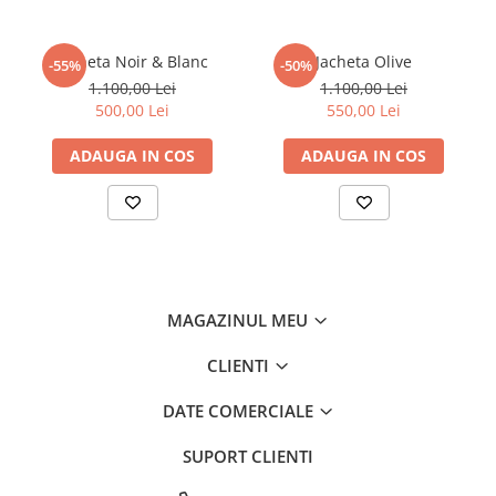
Jacheta Noir & Blanc
Jacheta Olive
-55%
-50%
1.100,00 Lei
1.100,00 Lei
500,00 Lei
550,00 Lei
ADAUGA IN COS
ADAUGA IN COS
MAGAZINUL MEU
CLIENTI
DATE COMERCIALE
SUPORT CLIENTI