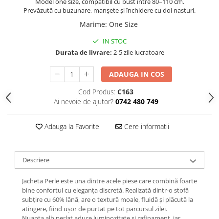
Model one size, compatibil cu bust între 80–110 cm.
Prevăzută cu buzunare, manșete și închidere cu doi nasturi.
Marime
:
One Size
IN STOC
Durata de livrare:
2-5 zile lucratoare
ADAUGA IN COS
Cod Produs:
C163
Ai nevoie de ajutor?
0742 480 749
Adauga la Favorite
Cere informatii
Descriere
Jacheta Perle este una dintre acele piese care combină foarte
bine confortul cu eleganța discretă. Realizată dintr-o stofă
subțire cu 60% lână, are o textură moale, fluidă și plăcută la
atingere, fiind ușor de purtat pe tot parcursul zilei.
Nuanța alb perlat aduce luminozitate și rafinament, iar