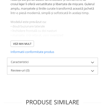
croiul lejer îi oferă versatilitate și libertate de mișcare. Gulerul
amplu, manșetele și liniile curate transformă această jachetă
într-o piesă modernă, simplă și sofisticată în același timp.
Modelul este prevăzut cu:
• două buzunare laterale
• închidere frontală cu doi nasturi
• manșete, croi relaxat, ușor oversized
Mărime: One Size
VEZI MAI MULT
Compatibilă cu circumferință bust între 80 și 110 cm.
Informatii conformitate produs
Dimensiuni:
• Lungime jachetă: 63 cm
Caracteristici
Jacheta Perle poate fi purtată atât în ținute casual cu denim
Review-uri
(0)
și tricou simplu, cât și în combinații elegante, minimaliste,
specifice universului Maison Chouchou.
PRODUSE SIMILARE